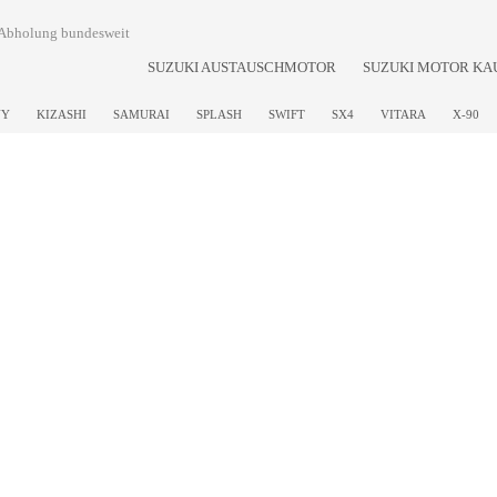
 & Abholung bundesweit
SUZUKI AUSTAUSCHMOTOR
SUZUKI MOTOR KA
NY
KIZASHI
SAMURAI
SPLASH
SWIFT
SX4
VITARA
X-90
l Adresse
3. Ihre Telefonnummer
4. Marke
Bitte auswählen
Für Rückfragen erforderlich