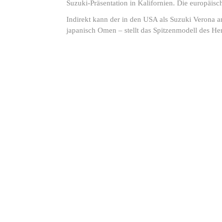
Suzuki-Präsentation in Kalifornien. Die europäis
Indirekt kann der in den USA als Suzuki Verona 
japanisch Omen – stellt das Spitzenmodell des Her
1. Ihr Name
2. Ihre E-Mai
6. Kraftstoff
7. Getriebe
Bitte auswählen
Bitte auswähl
Bitte auswählen
Bitte auswählen