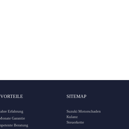
umfang
13. Standort / PLZ
14. Fahrgestell
z.B, Köln Frankfurt München
Falls zur Hand
r welche Services möchten Sie Vergleichsangebote erhalt
inklusive Einbau
Motorinstandsetzung
Unverbindliche Anfrage jetzt abschicken
 VORTEILE
SITEMAP
Jahre Erfahrung
Suzuki Motorschaden
Kulanz
Monate Garantie
Steuerkette
petente Beratung