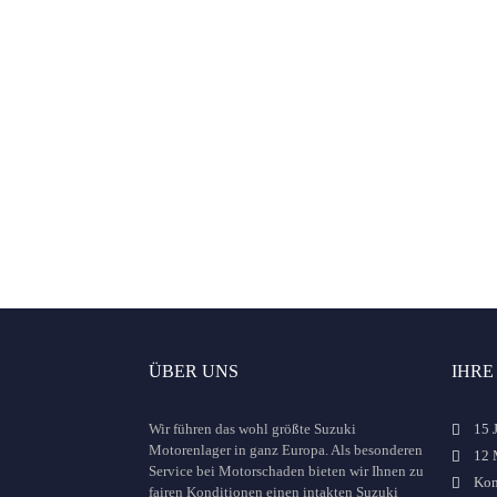
11. Motor startet?
12. Schadens
Bitte auswählen
Bitte auswählen
nur falls bekannt
Fü
Austauschmotor
ÜBER UNS
IHRE
Wir führen das wohl größte Suzuki
15 
Motorenlager in ganz Europa. Als besonderen
12 
Service bei Motorschaden bieten wir Ihnen zu
Kom
fairen Konditionen einen intakten Suzuki