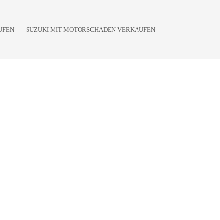
UFEN
SUZUKI MIT MOTORSCHADEN VERKAUFEN
5. Modell
z.B. Swift