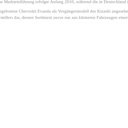
che Markteinführung erfolgte Anfang 2010, während die in Deutschland 
angebotene Chevrolet Evanda als Vorgängermodell des Kizashi angeseh
stellers dar, dessen Sortiment zuvor nur aus kleineren Fahrzeugen eine
l Adresse
3. Ihre Telefonnummer
4. Marke
Bitte auswählen
Für Rückfragen erforderlich
8. Kilometerstand
9. Hubraum
en
z.B. 150.000km
z.B. 2.0 1.8 3.0