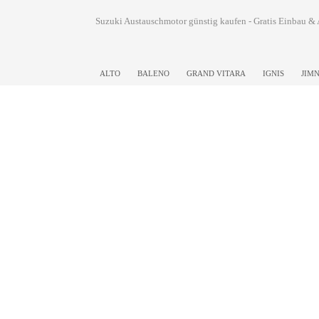
Suzuki Austauschmotor günstig kaufen - Gratis Einbau
ALTO
BALENO
GRAND VITARA
IGNIS
JIM
1. Ihr Name
2. Ihre E-Mai