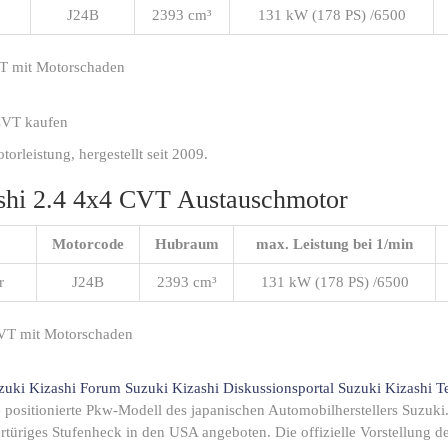
J24B
2393 cm³
131 kW (178 PS) /6500
MT mit Motorschaden
CVT kaufen
leistung, hergestellt seit 2009.
ashi 2.4 4x4 CVT Austauschmotor
Motorcode
Hubraum
max. Leistung bei 1/min
r
J24B
2393 cm³
131 kW (178 PS) /6500
CVT mit Motorschaden
zuki Kizashi Forum
Suzuki Kizashi Diskussionsportal
Suzuki Kizashi T
sse positionierte Pkw-Modell des japanischen Automobilherstellers Suzuki
iertüriges Stufenheck in den USA angeboten. Die offizielle Vorstellung