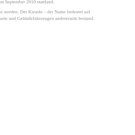
im September 2010 stattfand.
en werden. Der Kizashi – der Name bedeutet auf
rseits und Geländefahrzeugen andererseits bestand.
5. Modell
z.B. Swift
10. Baujahr
z.B. 2010