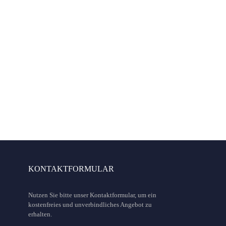
nummer
Zutreffendes bitte ankreuzen
Auto steht zum Verkauf
Auto ist finanziert/geleast
en?
Autoankauf Angebot
KONTAKTFORMULAR
Nutzen Sie bitte unser Kontaktformular, um ein
kostenfreies und unverbindliches Angebot zu
erhalten.