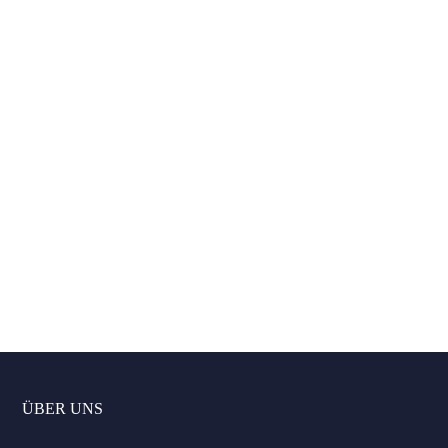
Für welche Services möchten Sie
Vergleichsangebote erhalten?
Austauschmotor
inklusive Einbau
Motorinstandsetzung
Autoankauf Angebot
Unverbindliche Anfrage jetzt abschicken
ÜBER UNS